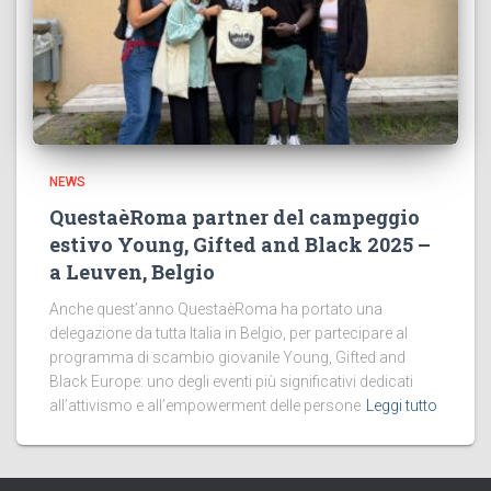
NEWS
QuestaèRoma partner del campeggio
estivo Young, Gifted and Black 2025 –
a Leuven, Belgio
Anche quest’anno QuestaèRoma ha portato una
delegazione da tutta Italia in Belgio, per partecipare al
programma di scambio giovanile Young, Gifted and
Black Europe: uno degli eventi più significativi dedicati
all’attivismo e all’empowerment delle persone
Leggi tutto