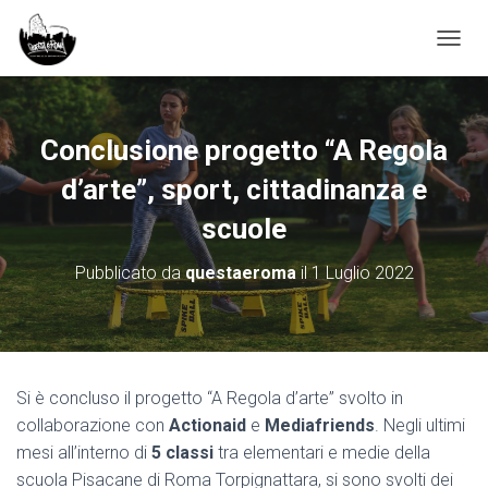
NAVIG
Conclusione progetto “A Regola
d’arte”, sport, cittadinanza e
scuole
Pubblicato da
questaeroma
il
1 Luglio 2022
Si è concluso il progetto “A Regola d’arte” svolto in
collaborazione con
Actionaid
e
Mediafriends
. Negli ultimi
mesi all’interno di
5 classi
tra elementari e medie della
scuola Pisacane di Roma Torpignattara, si sono svolti dei