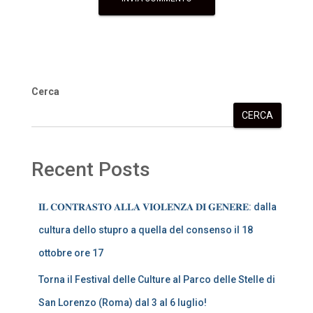
Cerca
CERCA
Recent Posts
𝐈𝐋 𝐂𝐎𝐍𝐓𝐑𝐀𝐒𝐓𝐎 𝐀𝐋𝐋𝐀 𝐕𝐈𝐎𝐋𝐄𝐍𝐙𝐀 𝐃𝐈 𝐆𝐄𝐍𝐄𝐑𝐄: dalla
cultura dello stupro a quella del consenso il 18
ottobre ore 17
Torna il Festival delle Culture al Parco delle Stelle di
San Lorenzo (Roma) dal 3 al 6 luglio!