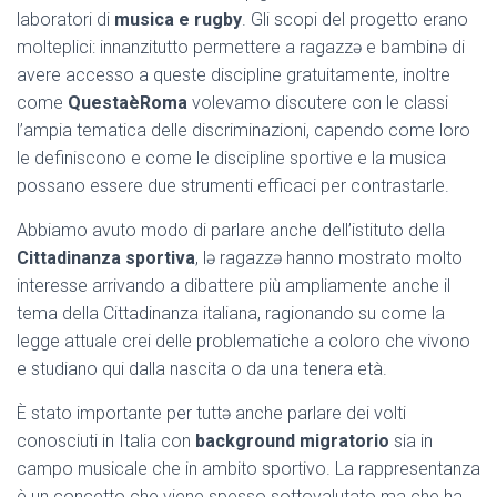
laboratori di
musica e rugby
. Gli scopi del progetto erano
molteplici: innanzitutto permettere a ragazzə e bambinə di
avere accesso a queste discipline gratuitamente, inoltre
come
QuestaèRoma
volevamo discutere con le classi
l’ampia tematica delle discriminazioni, capendo come loro
le definiscono e come le discipline sportive e la musica
possano essere due strumenti efficaci per contrastarle.
Abbiamo avuto modo di parlare anche dell’istituto della
Cittadinanza sportiva
, lə ragazzə hanno mostrato molto
interesse arrivando a dibattere più ampliamente anche il
tema della Cittadinanza italiana, ragionando su come la
legge attuale crei delle problematiche a coloro che vivono
e studiano qui dalla nascita o da una tenera età.
È stato importante per tuttə anche parlare dei volti
conosciuti in Italia con
background migratorio
sia in
campo musicale che in ambito sportivo. La rappresentanza
è un concetto che viene spesso sottovalutato ma che ha