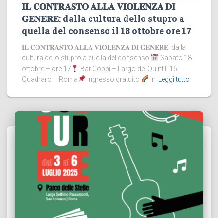
𝐈𝐋 𝐂𝐎𝐍𝐓𝐑𝐀𝐒𝐓𝐎 𝐀𝐋𝐋𝐀 𝐕𝐈𝐎𝐋𝐄𝐍𝐙𝐀 𝐃𝐈
𝐆𝐄𝐍𝐄𝐑𝐄: dalla cultura dello stupro a
quella del consenso il 18 ottobre ore 17
𝐈𝐋 𝐂𝐎𝐍𝐓𝐑𝐀𝐒𝐓𝐎 𝐀𝐋𝐋𝐀 𝐕𝐈𝐎𝐋𝐄𝐍𝐙𝐀 𝐃𝐈 𝐆𝐄𝐍𝐄𝐑𝐄: dalla
cultura dello stupro a quella del consenso
Sabato 18
ottobre – ore 17
Bar Coppi – Largo dei Quintili 16,
Quadraro – Roma
Ingresso gratuito
In
Leggi tutto