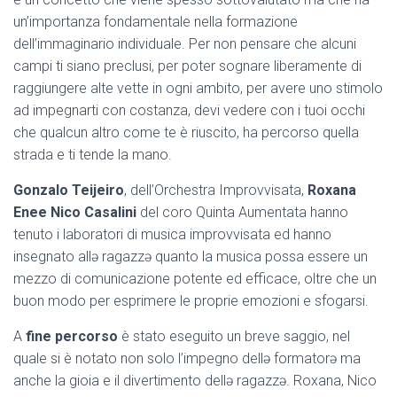
un’importanza fondamentale nella formazione
dell’immaginario individuale. Per non pensare che alcuni
campi ti siano preclusi, per poter sognare liberamente di
raggiungere alte vette in ogni ambito, per avere uno stimolo
ad impegnarti con costanza, devi vedere con i tuoi occhi
che qualcun altro come te è riuscito, ha percorso quella
strada e ti tende la mano.
Gonzalo Teijeiro
, dell’Orchestra Improvvisata,
Roxana
Enee Nico Casalini
del coro Quinta Aumentata hanno
tenuto i laboratori di musica improvvisata ed hanno
insegnato allə ragazzə quanto la musica possa essere un
mezzo di comunicazione potente ed efficace, oltre che un
buon modo per esprimere le proprie emozioni e sfogarsi.
A
fine percorso
è stato eseguito un breve saggio, nel
quale si è notato non solo l’impegno dellə formatorə ma
anche la gioia e il divertimento dellə ragazzə. Roxana, Nico