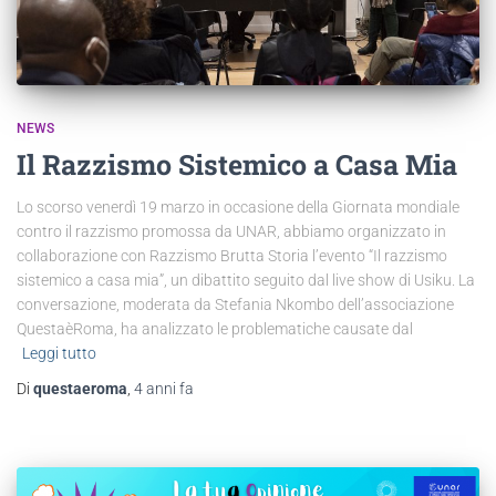
NEWS
Il Razzismo Sistemico a Casa Mia
Lo scorso venerdì 19 marzo in occasione della Giornata mondiale
contro il razzismo promossa da UNAR, abbiamo organizzato in
collaborazione con Razzismo Brutta Storia l’evento “Il razzismo
sistemico a casa mia”, un dibattito seguito dal live show di Usiku. La
conversazione, moderata da Stefania Nkombo dell’associazione
QuestaèRoma, ha analizzato le problematiche causate dal
Leggi tutto
Di
questaeroma
,
4 anni
fa