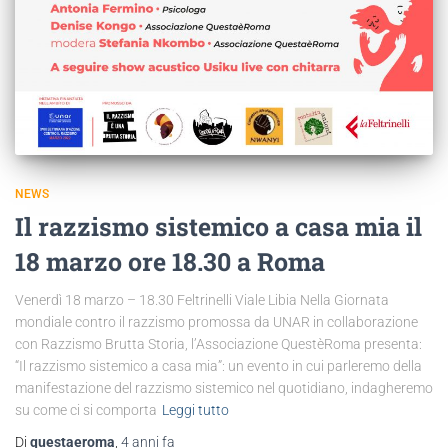
NEWS
Il razzismo sistemico a casa mia il
18 marzo ore 18.30 a Roma
Venerdì 18 marzo – 18.30 Feltrinelli Viale Libia Nella Giornata
mondiale contro il razzismo promossa da UNAR in collaborazione
con Razzismo Brutta Storia, l’Associazione QuestèRoma presenta:
“Il razzismo sistemico a casa mia”: un evento in cui parleremo della
manifestazione del razzismo sistemico nel quotidiano, indagheremo
su come ci si comporta
Leggi tutto
Di
questaeroma
,
4 anni
fa