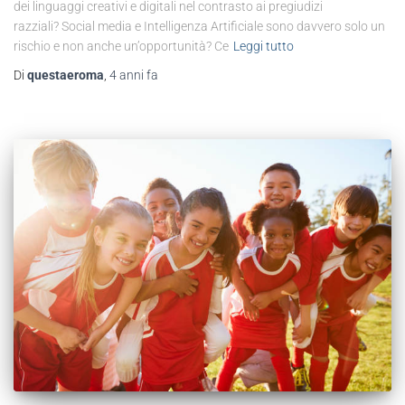
dei linguaggi creativi e digitali nel contrasto ai pregiudizi
razziali? Social media e Intelligenza Artificiale sono davvero solo un
rischio e non anche un’opportunità? Ce
Leggi tutto
Di
questaeroma
,
4 anni
fa