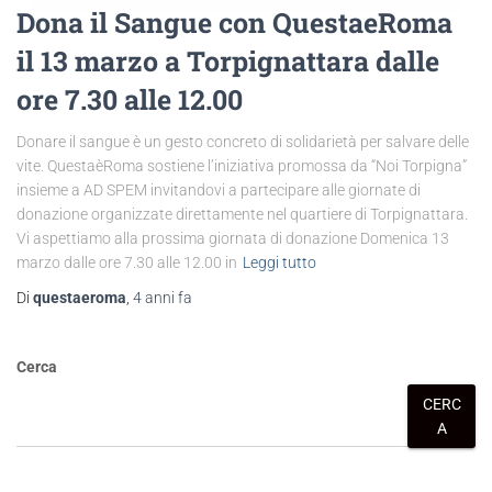
Dona il Sangue con QuestaeRoma
il 13 marzo a Torpignattara dalle
ore 7.30 alle 12.00
Donare il sangue è un gesto concreto di solidarietà per salvare delle
vite. QuestaèRoma sostiene l’iniziativa promossa da “Noi Torpigna”
insieme a AD SPEM invitandovi a partecipare alle giornate di
donazione organizzate direttamente nel quartiere di Torpignattara.
Vi aspettiamo alla prossima giornata di donazione Domenica 13
marzo dalle ore 7.30 alle 12.00 in
Leggi tutto
Di
questaeroma
,
4 anni
fa
Cerca
CERC
A