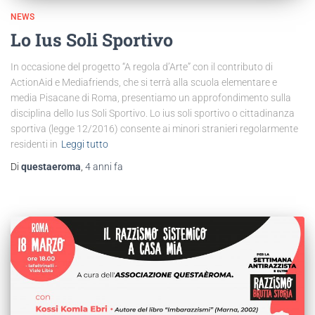
NEWS
Lo Ius Soli Sportivo
In occasione del progetto “A regola d’Arte” con il contributo di
ActionAid e Mediafriends, che si terrà alla scuola elementare e
media Pisacane di Roma, presentiamo un approfondimento sulla
disciplina dello Ius Soli Sportivo. Lo ius soli sportivo o cittadinanza
sportiva (legge 12/2016) consente ai minori stranieri regolarmente
residenti in
Leggi tutto
Di
questaeroma
,
4 anni
fa