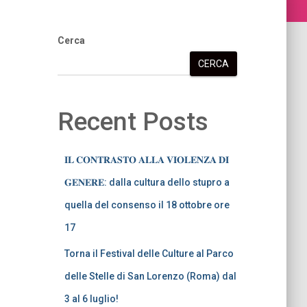
Cerca
CERCA
Recent Posts
𝐈𝐋 𝐂𝐎𝐍𝐓𝐑𝐀𝐒𝐓𝐎 𝐀𝐋𝐋𝐀 𝐕𝐈𝐎𝐋𝐄𝐍𝐙𝐀 𝐃𝐈
𝐆𝐄𝐍𝐄𝐑𝐄: dalla cultura dello stupro a
quella del consenso il 18 ottobre ore
17
Torna il Festival delle Culture al Parco
delle Stelle di San Lorenzo (Roma) dal
3 al 6 luglio!