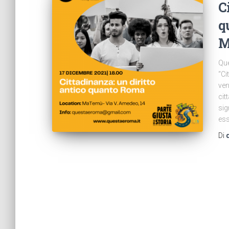
C
q
M
Que
“Ci
ven
cit
sig
ess
Di