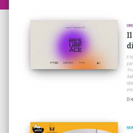
UN
I
d
Il 
pan
Pro
dal
ide
imm
Di
NE