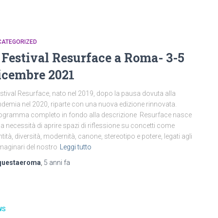
CATEGORIZED
l Festival Resurface a Roma- 3-5
icembre 2021
festival Resurface, nato nel 2019, dopo la pausa dovuta alla
demia nel 2020, riparte con una nuova edizione rinnovata.
gramma completo in fondo alla descrizione Resurface nasce
la necessità di aprire spazi di riflessione su concetti come
ntità, diversità, modernità, canone, stereotipo e potere, legati agli
aginari del nostro
Leggi tutto
questaeroma
,
5 anni
fa
WS