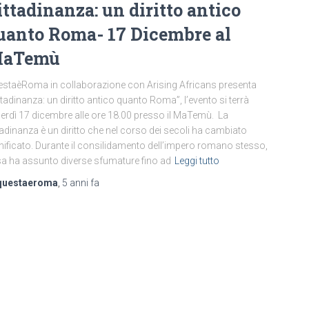
ittadinanza: un diritto antico
uanto Roma- 17 Dicembre al
aTemù
staèRoma in collaborazione con Arising Africans presenta
ttadinanza: un diritto antico quanto Roma”, l’evento si terrà
erdì 17 dicembre alle ore 18.00 presso il MaTemù. La
tadinanza è un diritto che nel corso dei secoli ha cambiato
nificato. Durante il consilidamento dell’impero romano stesso,
a ha assunto diverse sfumature fino ad
Leggi tutto
questaeroma
,
5 anni
fa