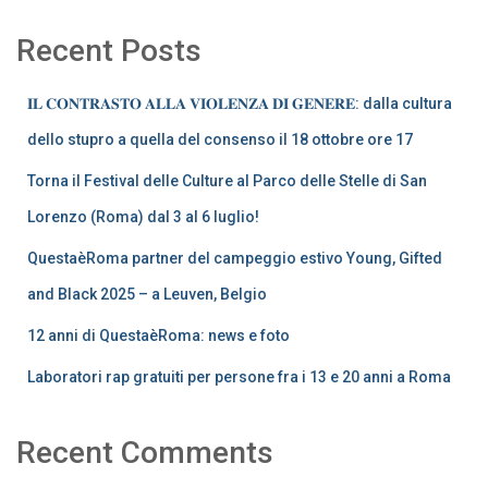
Recent Posts
𝐈𝐋 𝐂𝐎𝐍𝐓𝐑𝐀𝐒𝐓𝐎 𝐀𝐋𝐋𝐀 𝐕𝐈𝐎𝐋𝐄𝐍𝐙𝐀 𝐃𝐈 𝐆𝐄𝐍𝐄𝐑𝐄: dalla cultura
dello stupro a quella del consenso il 18 ottobre ore 17
Torna il Festival delle Culture al Parco delle Stelle di San
Lorenzo (Roma) dal 3 al 6 luglio!
QuestaèRoma partner del campeggio estivo Young, Gifted
and Black 2025 – a Leuven, Belgio
12 anni di QuestaèRoma: news e foto
Laboratori rap gratuiti per persone fra i 13 e 20 anni a Roma
Recent Comments