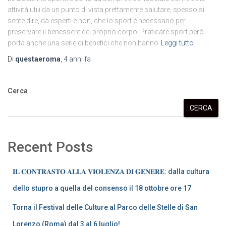
attività utili da un punto di vista prettamente salutare, spesso si
sente dire, da esperti e non, che lo sport è necessario per
preservare il benessere del proprio corpo. Praticare sport però
porta anche una serie di benefici che non hanno
Leggi tutto
Di
questaeroma
,
4 anni
fa
Cerca
CERCA
Recent Posts
𝐈𝐋 𝐂𝐎𝐍𝐓𝐑𝐀𝐒𝐓𝐎 𝐀𝐋𝐋𝐀 𝐕𝐈𝐎𝐋𝐄𝐍𝐙𝐀 𝐃𝐈 𝐆𝐄𝐍𝐄𝐑𝐄: dalla cultura
dello stupro a quella del consenso il 18 ottobre ore 17
Torna il Festival delle Culture al Parco delle Stelle di San
Lorenzo (Roma) dal 3 al 6 luglio!