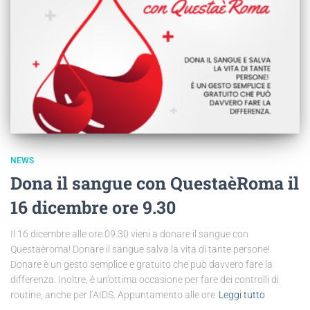
NEWS
Dona il sangue con QuestaèRoma il
16 dicembre ore 9.30
Il 16 dicembre alle ore 09.30 vieni a donare il sangue con
Questaèroma! Donare il sangue salva la vita di tante persone!
Donare è un gesto semplice e gratuito che può davvero fare la
differenza. Inoltre, è un’ottima occasione per fare dei controlli di
routine, anche per l’AIDS. Appuntamento alle ore
Leggi tutto