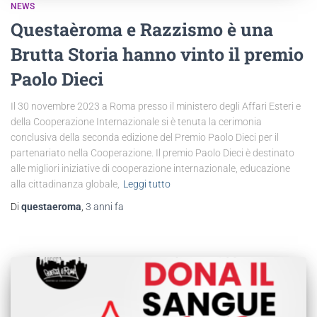
NEWS
Questaèroma e Razzismo è una
Brutta Storia hanno vinto il premio
Paolo Dieci
Il 30 novembre 2023 a Roma presso il ministero degli Affari Esteri e
della Cooperazione Internazionale si è tenuta la cerimonia
conclusiva della seconda edizione del Premio Paolo Dieci per il
partenariato nella Cooperazione. Il premio Paolo Dieci è destinato
alle migliori iniziative di cooperazione internazionale, educazione
alla cittadinanza globale,
Leggi tutto
Di
questaeroma
,
3 anni
fa