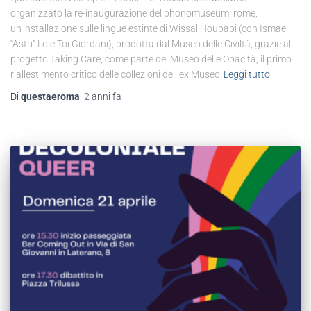
organizzato la re-inaugurazione del phonomuseum_rome,
un’installazione sulle lingue estinte di Wissal Houbabi (con Ismael
“Astri” Lo e Toi Giordani), prodotta dal Museo delle Civiltà, grazie al
progetto Taking Care, come parte del Museo delle Opacità, il primo
riallestimento critico delle collezioni dell’ex Museo
Leggi tutto
Di
questaeroma
,
2 anni
fa