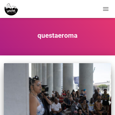
NAVIG
questaeroma