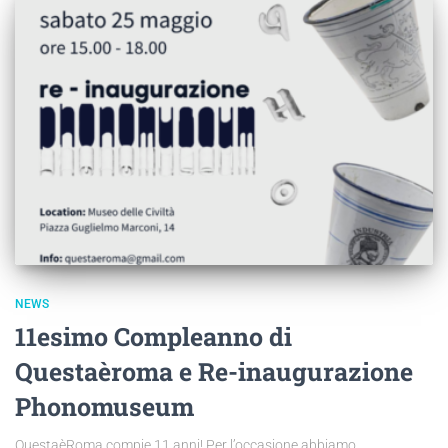
NEWS
11esimo Compleanno di
Questaèroma e Re-inaugurazione
Phonomuseum
QuestaèRoma compie 11 anni! Per l’occasione abbiamo