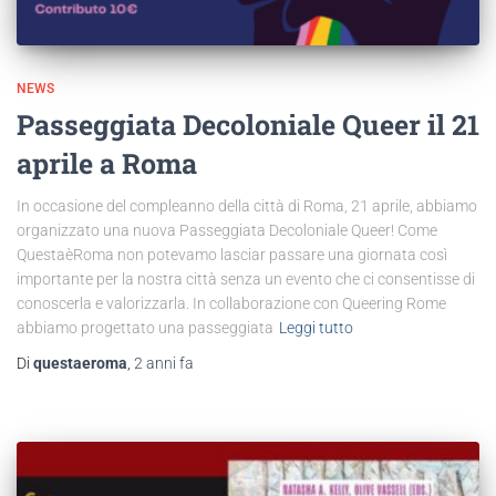
NEWS
Passeggiata Decoloniale Queer il 21
aprile a Roma
In occasione del compleanno della città di Roma, 21 aprile, abbiamo
organizzato una nuova Passeggiata Decoloniale Queer! Come
QuestaèRoma non potevamo lasciar passare una giornata così
importante per la nostra città senza un evento che ci consentisse di
conoscerla e valorizzarla. In collaborazione con Queering Rome
abbiamo progettato una passeggiata
Leggi tutto
Di
questaeroma
,
2 anni
fa