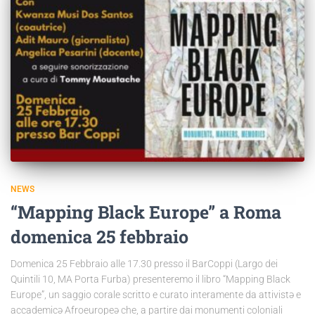
NEWS
“Mapping Black Europe” a Roma
domenica 25 febbraio
Domenica 25 Febbraio alle 17.30 presso il BarCoppi (Largo dei
Quintili 10, MA Porta Furba) presenteremo il libro “Mapping Black
Europe”, un saggio corale scritto e curato interamente da attivistə e
accademicə Afroeuropeə che, a partire dai monumenti coloniali