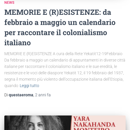
NEWS
MEMORIE E (R)ESISTENZE: da
febbraio a maggio un calendario
per raccontare il colonialismo
italiano
MEMORIE E (R)ESISTENZE A cura della Rete Yekatit12-19Febbraio
Da febbraio a maggio un calendario di appuntamenti in diverse città
italiane per raccontare il colonialismo italiano e le sue eredità, le
resistenze e le voci delle diaspore Yekatit 12, il 19 febbraio del 1937,
segna il momento più violento dell’occupazione italiana dell’Etiopia,
quando
Leggi tutto
Di
questaeroma
,
2 anni
fa