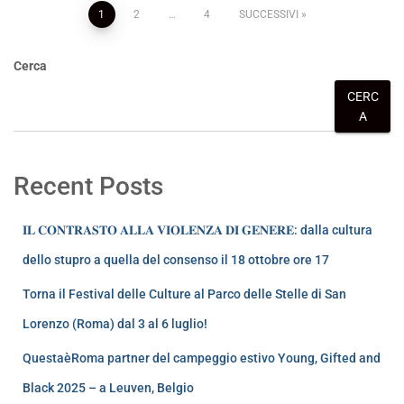
1
2
…
4
SUCCESSIVI
Cerca
CERC
A
Recent Posts
𝐈𝐋 𝐂𝐎𝐍𝐓𝐑𝐀𝐒𝐓𝐎 𝐀𝐋𝐋𝐀 𝐕𝐈𝐎𝐋𝐄𝐍𝐙𝐀 𝐃𝐈 𝐆𝐄𝐍𝐄𝐑𝐄: dalla cultura
dello stupro a quella del consenso il 18 ottobre ore 17
Torna il Festival delle Culture al Parco delle Stelle di San
Lorenzo (Roma) dal 3 al 6 luglio!
QuestaèRoma partner del campeggio estivo Young, Gifted and
Black 2025 – a Leuven, Belgio