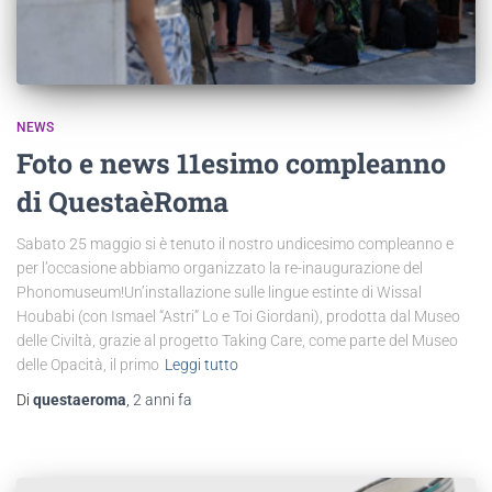
NEWS
Foto e news 11esimo compleanno
di QuestaèRoma
Sabato 25 maggio si è tenuto il nostro undicesimo compleanno e
per l’occasione abbiamo organizzato la re-inaugurazione del
Phonomuseum!Un’installazione sulle lingue estinte di Wissal
Houbabi (con Ismael “Astri” Lo e Toi Giordani), prodotta dal Museo
delle Civiltà, grazie al progetto Taking Care, come parte del Museo
delle Opacità, il primo
Leggi tutto
Di
questaeroma
,
2 anni
fa