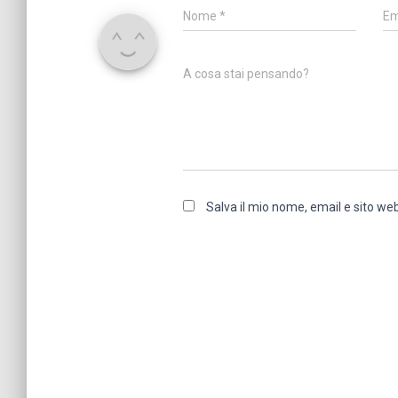
Nome
*
Em
A cosa stai pensando?
Salva il mio nome, email e sito w