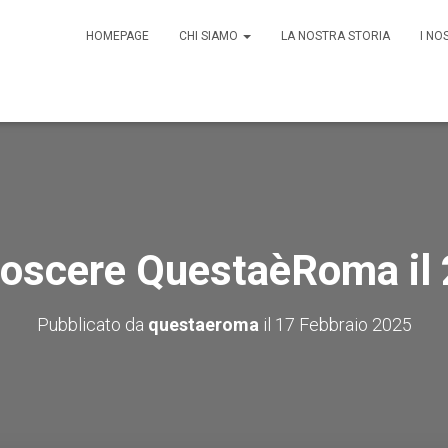
HOMEPAGE
CHI SIAMO
LA NOSTRA STORIA
I NO
noscere QuestaèRoma il 
Pubblicato da
questaeroma
il
17 Febbraio 2025