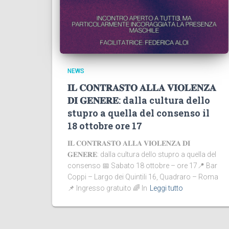
NEWS
𝐈𝐋 𝐂𝐎𝐍𝐓𝐑𝐀𝐒𝐓𝐎 𝐀𝐋𝐋𝐀 𝐕𝐈𝐎𝐋𝐄𝐍𝐙𝐀
𝐃𝐈 𝐆𝐄𝐍𝐄𝐑𝐄: dalla cultura dello
stupro a quella del consenso il
18 ottobre ore 17
𝐈𝐋 𝐂𝐎𝐍𝐓𝐑𝐀𝐒𝐓𝐎 𝐀𝐋𝐋𝐀 𝐕𝐈𝐎𝐋𝐄𝐍𝐙𝐀 𝐃𝐈
𝐆𝐄𝐍𝐄𝐑𝐄: dalla cultura dello stupro a quella del
consenso 📅 Sabato 18 ottobre – ore 17📍 Bar
Coppi – Largo dei Quintili 16, Quadraro – Roma
📌 Ingresso gratuito 🌈 In
Leggi tutto