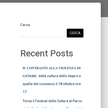
Cerca
CERCA
Recent Posts
𝐈𝐋 𝐂𝐎𝐍𝐓𝐑𝐀𝐒𝐓𝐎 𝐀𝐋𝐋𝐀 𝐕𝐈𝐎𝐋𝐄𝐍𝐙𝐀 𝐃𝐈
𝐆𝐄𝐍𝐄𝐑𝐄: dalla cultura dello stupro a
quella del consenso il 18 ottobre ore
17
Torna il Festival delle Culture al Parco