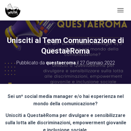
NAVIG
Unisciti al Team Comunicazione di
QuestaèRoma
Pubblicato da
questaeroma
il
27 Gennaio 2022
Sei un* social media manager e/o hai esperienza nel
mondo della comunicazione?
Unisciti a QuestaèRoma per divulgare e sensibilizzare
sulla lotta alle discriminazioni, empowerment giovanile
e inclusione sociale.