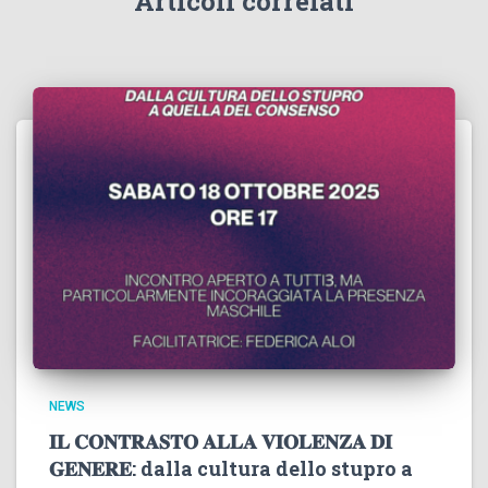
Articoli correlati
NEWS
𝐈𝐋 𝐂𝐎𝐍𝐓𝐑𝐀𝐒𝐓𝐎 𝐀𝐋𝐋𝐀 𝐕𝐈𝐎𝐋𝐄𝐍𝐙𝐀 𝐃𝐈
𝐆𝐄𝐍𝐄𝐑𝐄: dalla cultura dello stupro a