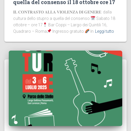
quella del consenso il 18 ottobre ore 17
𝐈𝐋 𝐂𝐎𝐍𝐓𝐑𝐀𝐒𝐓𝐎 𝐀𝐋𝐋𝐀 𝐕𝐈𝐎𝐋𝐄𝐍𝐙𝐀 𝐃𝐈 𝐆𝐄𝐍𝐄𝐑𝐄: dalla
cultura dello stupro a quella del consenso
Sabato 18
ottobre – ore 17
Bar Coppi – Largo dei Quintili 16,
Quadraro – Roma
Ingresso gratuito
In
Leggi tutto