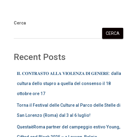
Cerca
CERCA
Recent Posts
𝐈𝐋 𝐂𝐎𝐍𝐓𝐑𝐀𝐒𝐓𝐎 𝐀𝐋𝐋𝐀 𝐕𝐈𝐎𝐋𝐄𝐍𝐙𝐀 𝐃𝐈 𝐆𝐄𝐍𝐄𝐑𝐄: dalla
cultura dello stupro a quella del consenso il 18
ottobre ore 17
Torna il Festival delle Culture al Parco delle Stelle di
San Lorenzo (Roma) dal 3 al 6 luglio!
QuestaèRoma partner del campeggio estivo Young,