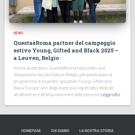
NEWS
QuestaèRoma partner del campeggio
estivo Young, Gifted and Black 2025 –
a Leuven, Belgio
Anche quest’anno QuestaèRoma ha portato una
delegazione da tutta Italia in Belgio, per partecipare al
programma di scambio giovanile Young, Gifted and
Black Europe: uno degli eventi più significativi dedicati
all’attivismo e all’empowerment delle persone
Leggi tutto
HOMEPAGE
CHI SIAMO
LA NOSTRA STORIA