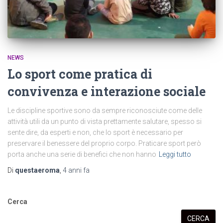
NEWS
Lo sport come pratica di
convivenza e interazione sociale
Le discipline sportive sono da sempre riconosciute come delle
attività utili da un punto di vista prettamente salutare, spesso si
sente dire, da esperti e non, che lo sport è necessario per
preservare il benessere del proprio corpo. Praticare sport però
porta anche una serie di benefici che non hanno
Leggi tutto
Di
questaeroma
,
4 anni
fa
Cerca
CERCA