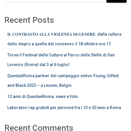
Recent Posts
𝐈𝐋 𝐂𝐎𝐍𝐓𝐑𝐀𝐒𝐓𝐎 𝐀𝐋𝐋𝐀 𝐕𝐈𝐎𝐋𝐄𝐍𝐙𝐀 𝐃𝐈 𝐆𝐄𝐍𝐄𝐑𝐄: dalla cultura
dello stupro a quella del consenso il 18 ottobre ore 17
Torna il Festival delle Culture al Parco delle Stelle di San
Lorenzo (Roma) dal 3 al 6 luglio!
QuestaèRoma partner del campeggio estivo Young, Gifted
and Black 2025 – a Leuven, Belgio
12 anni di QuestaèRoma: news e foto
Laboratori rap gratuiti per persone fra i 13 e 20 anni a Roma
Recent Comments