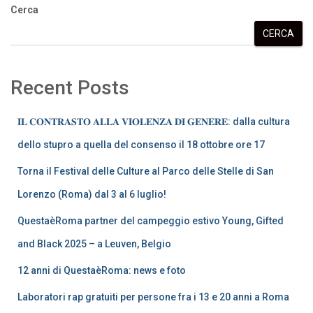
Cerca
CERCA
Recent Posts
𝐈𝐋 𝐂𝐎𝐍𝐓𝐑𝐀𝐒𝐓𝐎 𝐀𝐋𝐋𝐀 𝐕𝐈𝐎𝐋𝐄𝐍𝐙𝐀 𝐃𝐈 𝐆𝐄𝐍𝐄𝐑𝐄: dalla cultura
dello stupro a quella del consenso il 18 ottobre ore 17
Torna il Festival delle Culture al Parco delle Stelle di San
Lorenzo (Roma) dal 3 al 6 luglio!
QuestaèRoma partner del campeggio estivo Young, Gifted
and Black 2025 – a Leuven, Belgio
12 anni di QuestaèRoma: news e foto
Laboratori rap gratuiti per persone fra i 13 e 20 anni a Roma