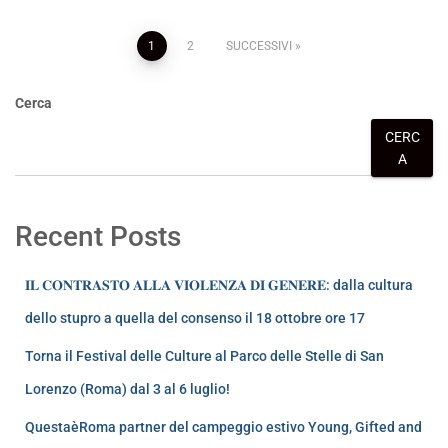
1
2
SUCCESSIVI
Cerca
CERC
A
Recent Posts
𝐈𝐋 𝐂𝐎𝐍𝐓𝐑𝐀𝐒𝐓𝐎 𝐀𝐋𝐋𝐀 𝐕𝐈𝐎𝐋𝐄𝐍𝐙𝐀 𝐃𝐈 𝐆𝐄𝐍𝐄𝐑𝐄: dalla cultura
dello stupro a quella del consenso il 18 ottobre ore 17
Torna il Festival delle Culture al Parco delle Stelle di San
Lorenzo (Roma) dal 3 al 6 luglio!
QuestaèRoma partner del campeggio estivo Young, Gifted and