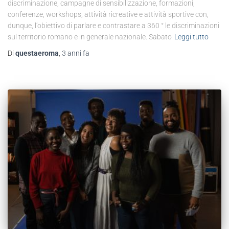
discriminazione, campagne di sensibilizzazione, formazioni,
conferenze, workshops, attività ricreative e attività sportive con,
dunque, l’obiettivo di parlare e contrastare a 360 ° le discriminazioni
sul territorio romano e in generale nazionale. Sabato
Leggi tutto
Di
questaeroma
,
3 anni
fa