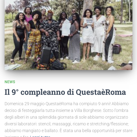
NEWS
Il 9° compleanno di QuestaèRoma
Domenica 29 maggio QuestaèRoma ha compiuto 9 anni! Abbiamo
deciso di festeggiarla tuttə insieme a Villa Borghese. Sotto l’ombra
degli alberi in una splendida giornata di sole abbiamo organizzato
diversi laboratori: stencil, massaggi, ricamo e stretching/flessione;
abbiamo mangiato e ballato. È stata una bella opportunità per stare