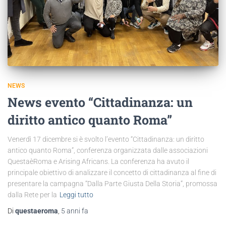
NEWS
News evento “Cittadinanza: un
diritto antico quanto Roma”
Venerdì 17 dicembre si è svolto l’evento “Cittadinanza: un diritto
antico quanto Roma”, conferenza organizzata dalle associazioni
QuestaèRoma e Arising Africans. La conferenza ha avuto il
principale obiettivo di analizzare il concetto di cittadinanza al fine di
presentare la campagna “Dalla Parte Giusta Della Storia”, promossa
dalla Rete per la
Leggi tutto
Di
questaeroma
,
5 anni
fa