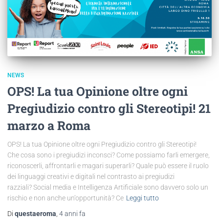
NEWS
OPS! La tua Opinione oltre ogni
Pregiudizio contro gli Stereotipi! 21
marzo a Roma
OPS! La tua Opinione oltre ogni Pregiudizio contro gli Stereotipi!
Che cosa sono i pregiudizi inconsci? Come possiamo farli emergere,
riconoscerli, affrontarli e magari superarli? Quale può essere il ruolo
dei linguaggi creativi e digitali nel contrasto ai pregiudizi
razziali? Social media e Intelligenza Artificiale sono davvero solo un
rischio e non anche un’opportunità? Ce
Leggi tutto
Di
questaeroma
,
4 anni
fa