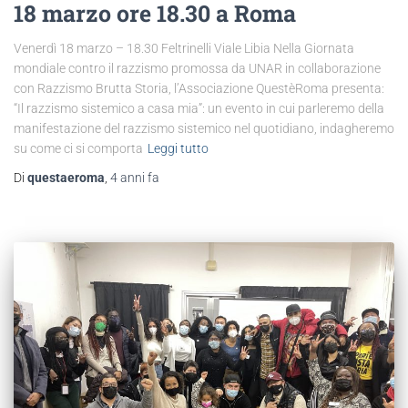
18 marzo ore 18.30 a Roma
Venerdì 18 marzo – 18.30 Feltrinelli Viale Libia Nella Giornata
mondiale contro il razzismo promossa da UNAR in collaborazione
con Razzismo Brutta Storia, l’Associazione QuestèRoma presenta:
“Il razzismo sistemico a casa mia”: un evento in cui parleremo della
manifestazione del razzismo sistemico nel quotidiano, indagheremo
su come ci si comporta
Leggi tutto
Di
questaeroma
,
4 anni
fa