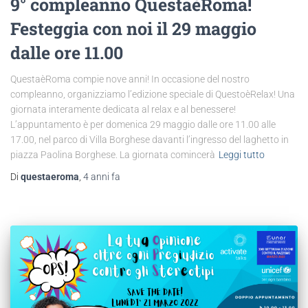
9° compleanno QuestaèRoma!
Festeggia con noi il 29 maggio
dalle ore 11.00
QuestaèRoma compie nove anni! In occasione del nostro
compleanno, organizziamo l’edizione speciale di QuestoèRelax! Una
giornata interamente dedicata al relax e al benessere!
L’appuntamento è per domenica 29 maggio dalle ore 11.00 alle
17.00, nel parco di Villa Borghese davanti l’ingresso del laghetto in
piazza Paolina Borghese. La giornata comincerà
Leggi tutto
Di
questaeroma
,
4 anni
fa