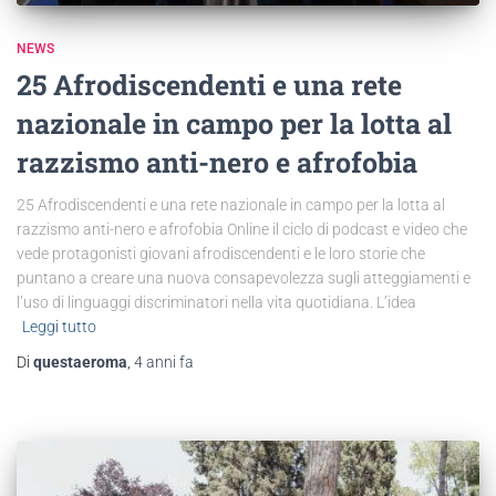
NEWS
25 Afrodiscendenti e una rete
nazionale in campo per la lotta al
razzismo anti-nero e afrofobia
25 Afrodiscendenti e una rete nazionale in campo per la lotta al
razzismo anti-nero e afrofobia Online il ciclo di podcast e video che
vede protagonisti giovani afrodiscendenti e le loro storie che
puntano a creare una nuova consapevolezza sugli atteggiamenti e
l’uso di linguaggi discriminatori nella vita quotidiana. L’idea
Leggi tutto
Di
questaeroma
,
4 anni
fa