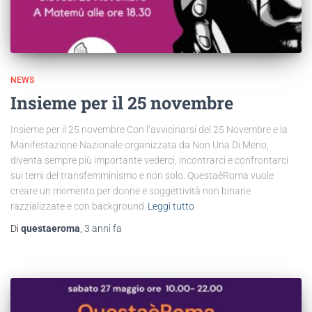
NEWS
Insieme per il 25 novembre
Insieme per il 25 novembre Con l’avvicinarsi del 25 Novembre e la
Manifestazione Nazionale organizzata da Non Una Di Meno,
diventa sempre più importante vederci, incontrarci e confrontarci
sui temi del transfemminismo e non solo. QuestaèRoma vuole
creare un momento per donne e soggettività non binarie
razzializzate e con background
Leggi tutto
Di
questaeroma
,
3 anni
fa