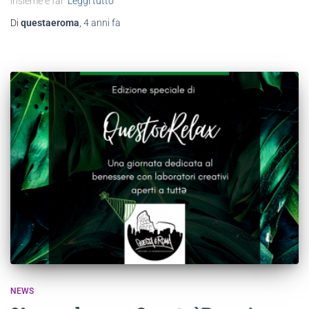
insieme e far
Leggi tutto
Di
questaeroma
,
4 anni
fa
NEWS