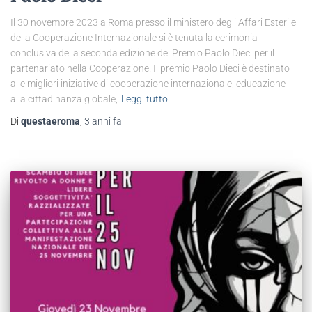
Il 30 novembre 2023 a Roma presso il ministero degli Affari Esteri e
della Cooperazione Internazionale si è tenuta la cerimonia
conclusiva della seconda edizione del Premio Paolo Dieci per il
partenariato nella Cooperazione. Il premio Paolo Dieci è destinato
alle migliori iniziative di cooperazione internazionale, educazione
alla cittadinanza globale,
Leggi tutto
Di
questaeroma
,
3 anni
fa