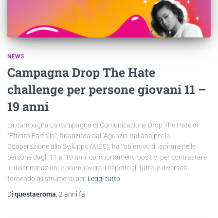
NEWS
Campagna Drop The Hate
challenge per persone giovani 11 –
19 anni
La campagna La campagna di Comunicazione Drop The Hate di
“Effetto Farfalla”, finanziata dall’Agenzia Italiana per la
Cooperazione allo Sviluppo (AICS), ha l’obiettivo di ispirare nelle
persone dagli 11 ai 19 anni comportamenti positivi per contrastare
le discriminazioni e promuovere il rispetto di tutte le diversità,
fornendo gli strumenti per
Leggi tutto
Di
questaeroma
,
2 anni
fa