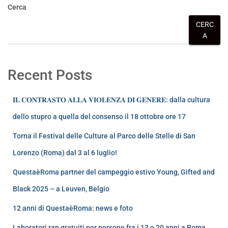
Cerca
CERC
A
Recent Posts
𝐈𝐋 𝐂𝐎𝐍𝐓𝐑𝐀𝐒𝐓𝐎 𝐀𝐋𝐋𝐀 𝐕𝐈𝐎𝐋𝐄𝐍𝐙𝐀 𝐃𝐈 𝐆𝐄𝐍𝐄𝐑𝐄: dalla cultura
dello stupro a quella del consenso il 18 ottobre ore 17
Torna il Festival delle Culture al Parco delle Stelle di San
Lorenzo (Roma) dal 3 al 6 luglio!
QuestaèRoma partner del campeggio estivo Young, Gifted and
Black 2025 – a Leuven, Belgio
12 anni di QuestaèRoma: news e foto
Laboratori rap gratuiti per persone fra i 13 e 20 anni a Roma